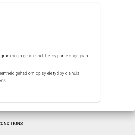
rogram begin gebruik het, het sy punte opgegaan
entheid gehad om op sy eie tyd by die huis
ons.
CONDITIONS