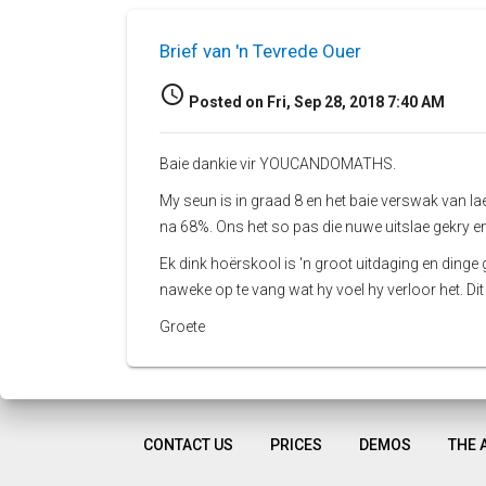
Brief van 'n Tevrede Ouer
access_time
Posted on Fri, Sep 28, 2018 7:40 AM
Baie dankie vir YOUCANDOMATHS.
My seun is in graad 8 en het baie verswak van l
na 68%. Ons het so pas die nuwe uitslae gekry e
Ek dink hoërskool is 'n groot uitdaging en din
naweke op te vang wat hy voel hy verloor het. Dit 
Groete
CONTACT US
PRICES
DEMOS
THE 