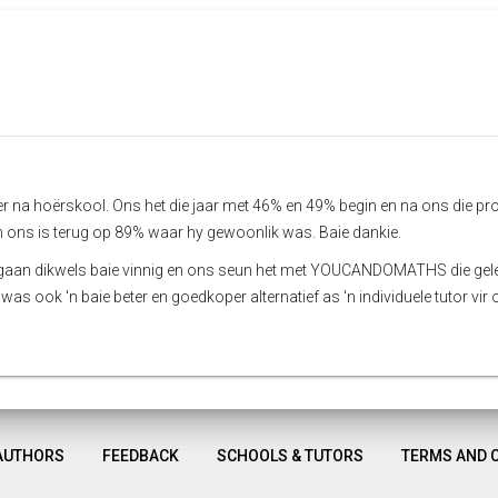
aer na hoërskool. Ons het die jaar met 46% en 49% begin en na ons die p
n ons is terug op 89% waar hy gewoonlik was. Baie dankie.
ge gaan dikwels baie vinnig en ons seun het met YOUCANDOMATHS die gele
was ook 'n baie beter en goedkoper alternatief as 'n individuele tutor vir 
AUTHORS
FEEDBACK
SCHOOLS & TUTORS
TERMS AND 